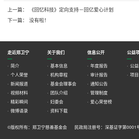
上一篇：
《回忆科技》定向支持－回亿爱心计划
下一篇：
没有啦！
走近郑卫宁
关于我们
信息公开
公益
·
简介
·
基本信息
·
年度报告
·
公益
·
个人荣誉
·
机构章程
·
审计报告
·
项目
·
新闻报道
·
基金会理事会
·
通知公告
·
视频材料
·
团队介绍
·
管理制度
·
精彩瞬间
·
妇委会
·
爱心荣誉榜
·
微博语录
·
资料下载
©版权所有：郑卫宁慈善基金会
民政局注册号：深基证字第0001