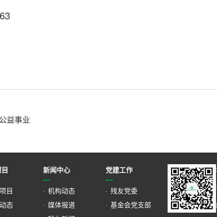
763
公益事业
项目
新闻中心
党建工作
项目
·
机构动态
·
残友党委
动态
·
媒体报道
·
基金会党支部