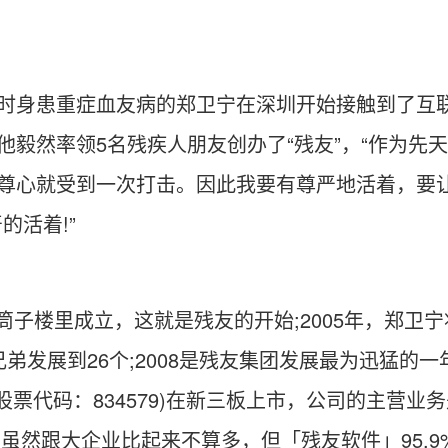
时身患重症血友病的郑卫宁在深圳开始接触到了互联
他毅然率领5名残疾人朋友创办了“残友”，“作为先
尊心就受到一次打击。因此我要有尊严地活着，要让
的活着!”
个筒子楼里成立，这就是残友的开始;2005年，郑
弟发展到26个;2008是残友集团发展最为迅猛的
(股票代码：834579)在新三板上市，公司的主营
.49 万元，虽然跟大企业比起来不算多，但「残友软件」