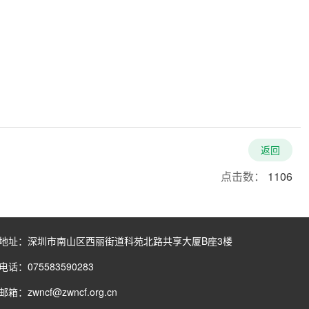
返回
点击数：
1106
地址：深圳市南山区西丽街道科苑北路共享大厦B座3楼
电话：075583590283
邮箱：zwncf@zwncf.org.cn