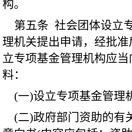
构。
第五条
社会团体设立
理机关提出申请，经批准
立专项基金管理机构应当
料：
(
一
)
设立专项基金管理
(
二
)
政府部门资助的有