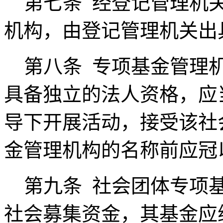
第七条
经登记管理机
机构，由登记管理机关出
第八条
专项基金管理
具备独立的法人资格，应
导下开展活动，接受该社
金管理机构的名称前应冠
第九条
社会团体专项
社会募集资金，其基金应