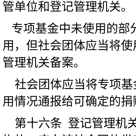
管单位和登记管理机关。
专项基金中未使用的部
用，但社会团体应当将使
管理机关备案。
社会团体应当将专项基
用情况通报给可确定的捐
第十六条
登记管理机