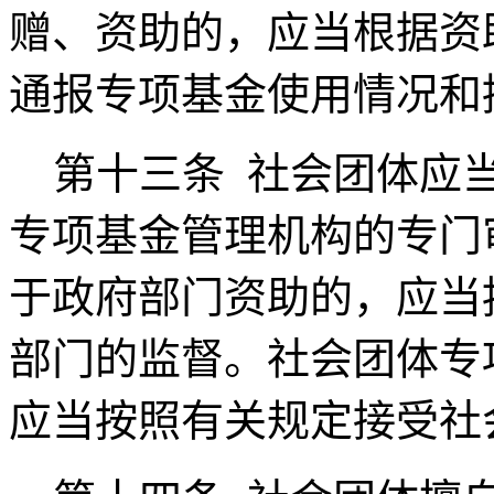
赠、资助的，应当根据资
通报专项基金使用情况和
第十三条
社会团体应
专项基金管理机构的专门
于政府部门资助的，应当
部门的监督。社会团体专
应当按照有关规定接受社