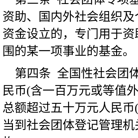
资助、国内外社会组织及
资金设立的，专门用于资
围的某一项事业的基金。
第四条
全国性社会团
民币
(
含一百万元或等值
总额超过五十万元人民币
当到社会团体登记管理机