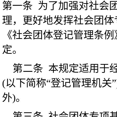
第一条
为了加强对社会
理，更好地发挥社会团体
《社会团体登记管理条例
定。
第二条
本规定适用于
(
以下简称“登记管理机关”
外
)
。
第三条
社会团体专项